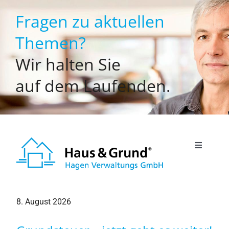
Zum
Fragen zu aktuellen
Inhalt
springen
Themen?
Wir halten Sie
auf dem Laufenden.
Toggle
Navigati
Willkommen
8. August 2026